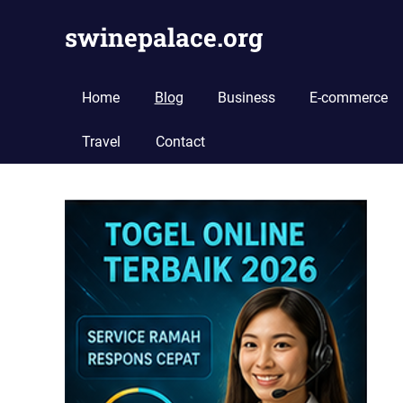
Skip
swinepalace.org
to
content
swinepalace.org
Home
Blog
Business
E-commerce
Travel
Contact