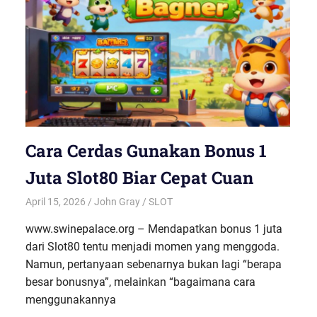
Cara Cerdas Gunakan Bonus 1
Juta Slot80 Biar Cepat Cuan
April 15, 2026
John Gray
SLOT
www.swinepalace.org – Mendapatkan bonus 1 juta
dari Slot80 tentu menjadi momen yang menggoda.
Namun, pertanyaan sebenarnya bukan lagi “berapa
besar bonusnya”, melainkan “bagaimana cara
menggunakannya