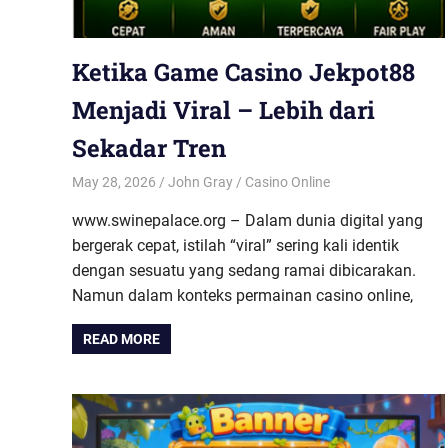
Ketika Game Casino Jekpot88
Menjadi Viral – Lebih dari
Sekadar Tren
May 28, 2026
John Gray
Casino Online
www.swinepalace.org – Dalam dunia digital yang
bergerak cepat, istilah “viral” sering kali identik
dengan sesuatu yang sedang ramai dibicarakan.
Namun dalam konteks permainan casino online,
READ MORE