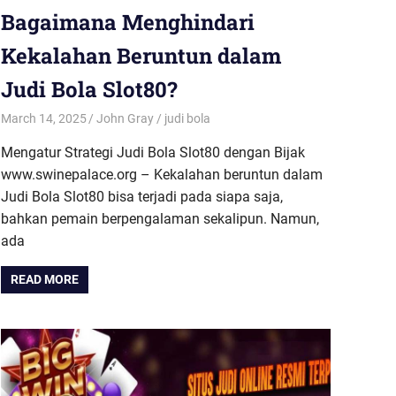
Bagaimana Menghindari
Kekalahan Beruntun dalam
Judi Bola Slot80?
March 14, 2025
John Gray
judi bola
Mengatur Strategi Judi Bola Slot80 dengan Bijak
www.swinepalace.org – Kekalahan beruntun dalam
Judi Bola Slot80 bisa terjadi pada siapa saja,
bahkan pemain berpengalaman sekalipun. Namun,
ada
READ MORE