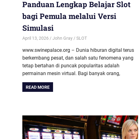
Panduan Lengkap Belajar Slot
bagi Pemula melalui Versi
Simulasi
April 13, 2026
John Gray
SLOT
www.swinepalace.org – Dunia hiburan digital terus
berkembang pesat, dan salah satu fenomena yang
tetap bertahan di puncak popularitas adalah
permainan mesin virtual. Bagi banyak orang,
READ MORE