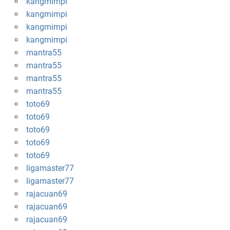
kangmimpi
kangmimpi
kangmimpi
kangmimpi
mantra55
mantra55
mantra55
mantra55
toto69
toto69
toto69
toto69
toto69
ligamaster77
ligamaster77
rajacuan69
rajacuan69
rajacuan69