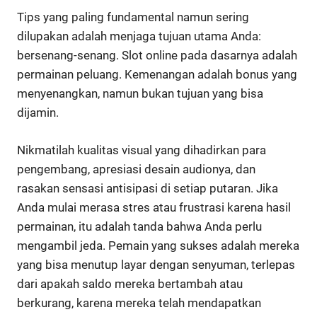
Tips yang paling fundamental namun sering
dilupakan adalah menjaga tujuan utama Anda:
bersenang-senang. Slot online pada dasarnya adalah
permainan peluang. Kemenangan adalah bonus yang
menyenangkan, namun bukan tujuan yang bisa
dijamin.
Nikmatilah kualitas visual yang dihadirkan para
pengembang, apresiasi desain audionya, dan
rasakan sensasi antisipasi di setiap putaran. Jika
Anda mulai merasa stres atau frustrasi karena hasil
permainan, itu adalah tanda bahwa Anda perlu
mengambil jeda. Pemain yang sukses adalah mereka
yang bisa menutup layar dengan senyuman, terlepas
dari apakah saldo mereka bertambah atau
berkurang, karena mereka telah mendapatkan