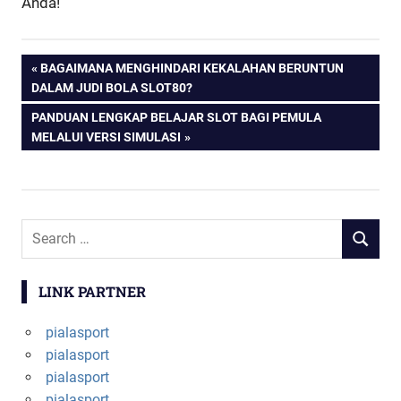
Anda!
Post
PREVIOUS
BAGAIMANA MENGHINDARI KEKALAHAN BERUNTUN
POST:
DALAM JUDI BOLA SLOT80?
navigation
NEXT
PANDUAN LENGKAP BELAJAR SLOT BAGI PEMULA
POST:
MELALUI VERSI SIMULASI
S
S
e
E
a
A
LINK PARTNER
r
R
c
C
pialasport
h
H
pialasport
f
pialasport
o
pialasport