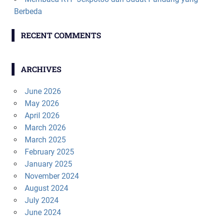
Berbeda
RECENT COMMENTS
ARCHIVES
June 2026
May 2026
April 2026
March 2026
March 2025
February 2025
January 2025
November 2024
August 2024
July 2024
June 2024