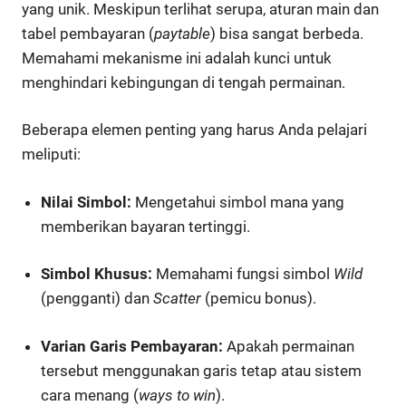
yang unik. Meskipun terlihat serupa, aturan main dan
tabel pembayaran (
paytable
) bisa sangat berbeda.
Memahami mekanisme ini adalah kunci untuk
menghindari kebingungan di tengah permainan.
Beberapa elemen penting yang harus Anda pelajari
meliputi:
Nilai Simbol:
Mengetahui simbol mana yang
memberikan bayaran tertinggi.
Simbol Khusus:
Memahami fungsi simbol
Wild
(pengganti) dan
Scatter
(pemicu bonus).
Varian Garis Pembayaran:
Apakah permainan
tersebut menggunakan garis tetap atau sistem
cara menang (
ways to win
).