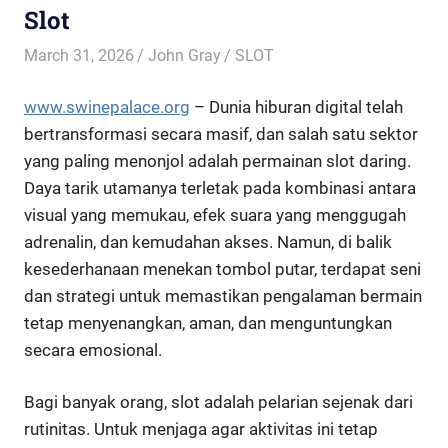
Slot
March 31, 2026
John Gray
SLOT
www.swinepalace.org
– Dunia hiburan digital telah
bertransformasi secara masif, dan salah satu sektor
yang paling menonjol adalah permainan slot daring.
Daya tarik utamanya terletak pada kombinasi antara
visual yang memukau, efek suara yang menggugah
adrenalin, dan kemudahan akses. Namun, di balik
kesederhanaan menekan tombol putar, terdapat seni
dan strategi untuk memastikan pengalaman bermain
tetap menyenangkan, aman, dan menguntungkan
secara emosional.
Bagi banyak orang, slot adalah pelarian sejenak dari
rutinitas. Untuk menjaga agar aktivitas ini tetap