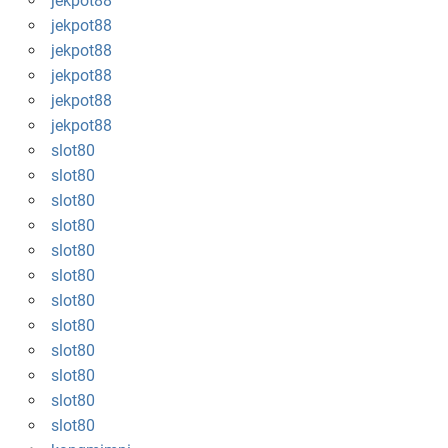
jekpot88
jekpot88
jekpot88
jekpot88
jekpot88
jekpot88
slot80
slot80
slot80
slot80
slot80
slot80
slot80
slot80
slot80
slot80
slot80
slot80