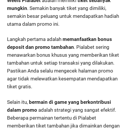
Weels Pialabet
adalah memiliki
tiket sebanyak
mungkin
. Semakin banyak tiket yang dimiliki,
semakin besar peluang untuk mendapatkan hadiah
utama dalam promo ini.
Langkah pertama adalah
memanfaatkan bonus
deposit dan promo tambahan
. Pialabet sering
menawarkan bonus khusus yang memberikan tiket
tambahan untuk setiap transaksi yang dilakukan.
Pastikan Anda selalu mengecek halaman promo
agar tidak melewatkan kesempatan mendapatkan
tiket gratis.
Selain itu,
bermain di game yang berkontribusi
dalam promo
adalah strategi yang sangat efektif.
Beberapa permainan tertentu di Pialabet
memberikan tiket tambahan jika dimainkan dengan