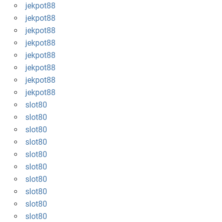
jekpot88
jekpot88
jekpot88
jekpot88
jekpot88
jekpot88
jekpot88
jekpot88
slot80
slot80
slot80
slot80
slot80
slot80
slot80
slot80
slot80
slot80