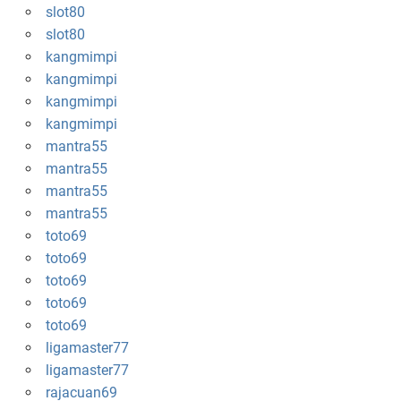
slot80
slot80
kangmimpi
kangmimpi
kangmimpi
kangmimpi
mantra55
mantra55
mantra55
mantra55
toto69
toto69
toto69
toto69
toto69
ligamaster77
ligamaster77
rajacuan69