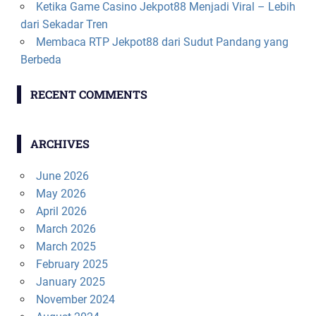
Ketika Game Casino Jekpot88 Menjadi Viral – Lebih
dari Sekadar Tren
Membaca RTP Jekpot88 dari Sudut Pandang yang
Berbeda
RECENT COMMENTS
ARCHIVES
June 2026
May 2026
April 2026
March 2026
March 2025
February 2025
January 2025
November 2024