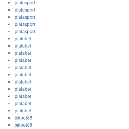
pialasport
f
pialasport
o
pialasport
r
pialasport
:
pialasport
pialabet
pialabet
pialabet
pialabet
pialabet
pialabet
pialabet
pialabet
pialabet
pialabet
pialabet
jekpot88
jekpot88