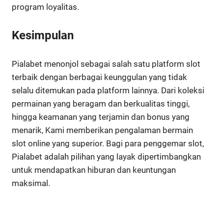
program loyalitas.
Kesimpulan
Pialabet menonjol sebagai salah satu platform slot
terbaik dengan berbagai keunggulan yang tidak
selalu ditemukan pada platform lainnya. Dari koleksi
permainan yang beragam dan berkualitas tinggi,
hingga keamanan yang terjamin dan bonus yang
menarik, Kami memberikan pengalaman bermain
slot online yang superior. Bagi para penggemar slot,
Pialabet adalah pilihan yang layak dipertimbangkan
untuk mendapatkan hiburan dan keuntungan
maksimal.