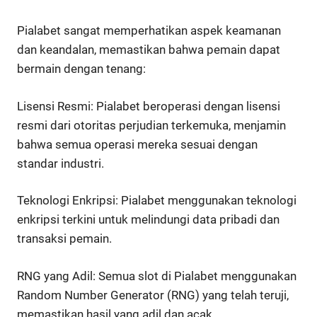
Pialabet sangat memperhatikan aspek keamanan
dan keandalan, memastikan bahwa pemain dapat
bermain dengan tenang:
Lisensi Resmi: Pialabet beroperasi dengan lisensi
resmi dari otoritas perjudian terkemuka, menjamin
bahwa semua operasi mereka sesuai dengan
standar industri.
Teknologi Enkripsi: Pialabet menggunakan teknologi
enkripsi terkini untuk melindungi data pribadi dan
transaksi pemain.
RNG yang Adil: Semua slot di Pialabet menggunakan
Random Number Generator (RNG) yang telah teruji,
memastikan hasil yang adil dan acak.