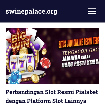
Skip
to
swinepalace.org
MENU
content
swinepalace.org
Perbandingan Slot Resmi Pialabet
dengan Platform Slot Lainnya