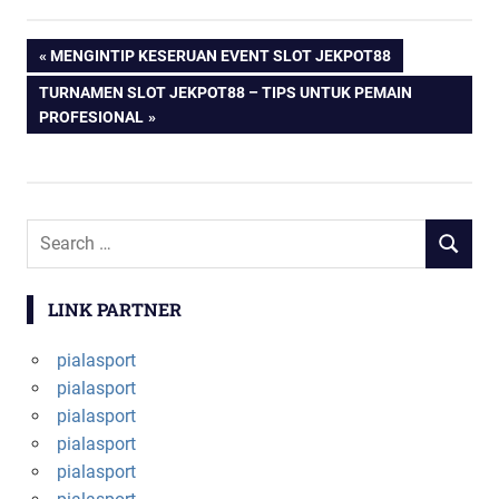
Post
PREVIOUS
MENGINTIP KESERUAN EVENT SLOT JEKPOT88
POST:
NEXT
TURNAMEN SLOT JEKPOT88 – TIPS UNTUK PEMAIN
navigation
POST:
PROFESIONAL
S
S
e
E
a
A
LINK PARTNER
r
R
c
C
pialasport
h
H
pialasport
f
pialasport
o
pialasport
r
pialasport
: