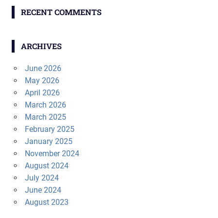
RECENT COMMENTS
ARCHIVES
June 2026
May 2026
April 2026
March 2026
March 2025
February 2025
January 2025
November 2024
August 2024
July 2024
June 2024
August 2023