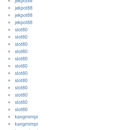
jekpot88
jekpot88
jekpot88
jekpot88
slot80
slot80
slot80
slot80
slot80
slot80
slot80
slot80
slot80
slot80
slot80
slot80
kangmimpi
kangmimpi