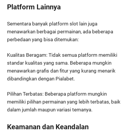
Platform Lainnya
Sementara banyak platform slot lain juga
menawarkan berbagai permainan, ada beberapa
perbedaan yang bisa ditemukan:
Kualitas Beragam: Tidak semua platform memiliki
standar kualitas yang sama. Beberapa mungkin
menawarkan grafis dan fitur yang kurang menarik
dibandingkan dengan Pialabet.
Pilihan Terbatas: Beberapa platform mungkin
memiliki pilihan permainan yang lebih terbatas, baik
dalam jumlah maupun variasi temanya.
Keamanan dan Keandalan