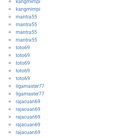
kangmimpi
kangmimpi
mantra55
mantra55
mantra55
mantra55
toto69
toto69
toto69
toto69
toto69
ligamaster77
ligamaster77
rajacuan69
rajacuan69
rajacuan69
rajacuan69
rajacuan69