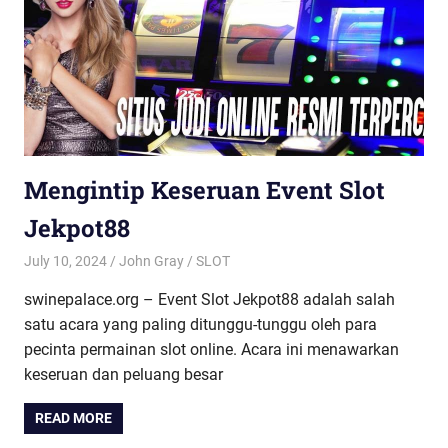
Mengintip Keseruan Event Slot
Jekpot88
July 10, 2024
John Gray
SLOT
swinepalace.org – Event Slot Jekpot88 adalah salah
satu acara yang paling ditunggu-tunggu oleh para
pecinta permainan slot online. Acara ini menawarkan
keseruan dan peluang besar
READ MORE