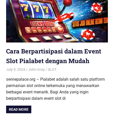
Cara Berpartisipasi dalam Event
Slot Pialabet dengan Mudah
July 9, 2024
John Gray
SLOT
swinepalace.org – Pialabet adalah salah satu platform
permainan slot online terkemuka yang menawarkan
berbagai event menarik. Bagi Anda yang ingin
berpartisipasi dalam event slot di
READ MORE