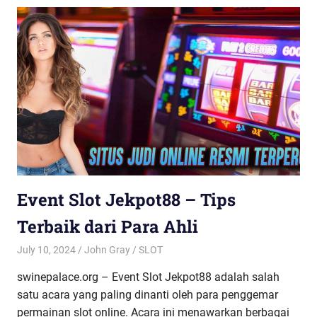
Event Slot Jekpot88 – Tips
Terbaik dari Para Ahli
July 10, 2024
John Gray
SLOT
swinepalace.org – Event Slot Jekpot88 adalah salah
satu acara yang paling dinanti oleh para penggemar
permainan slot online. Acara ini menawarkan berbagai