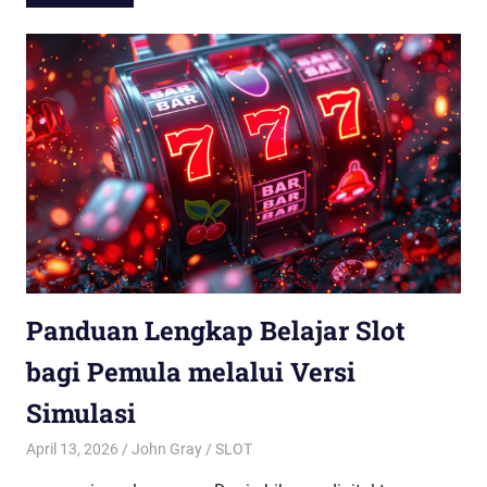
Panduan Lengkap Belajar Slot
bagi Pemula melalui Versi
Simulasi
April 13, 2026
John Gray
SLOT