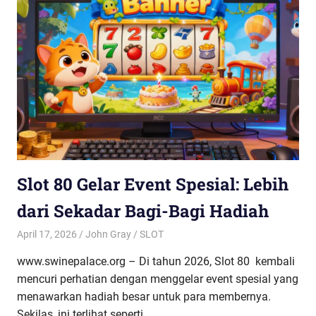
Slot 80 Gelar Event Spesial: Lebih
dari Sekadar Bagi-Bagi Hadiah
April 17, 2026
John Gray
SLOT
www.swinepalace.org – Di tahun 2026, Slot 80 kembali
mencuri perhatian dengan menggelar event spesial yang
menawarkan hadiah besar untuk para membernya.
Sekilas, ini terlihat seperti