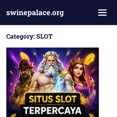
Skip
to
swinepalace.org
MENU
content
swinepalace.org
Category:
SLOT