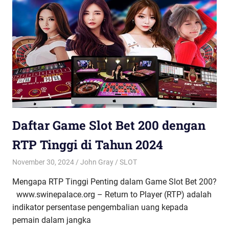
Daftar Game Slot Bet 200 dengan
RTP Tinggi di Tahun 2024
November 30, 2024
John Gray
SLOT
Mengapa RTP Tinggi Penting dalam Game Slot Bet 200?
www.swinepalace.org – Return to Player (RTP) adalah
indikator persentase pengembalian uang kepada
pemain dalam jangka